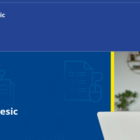
ic
Página Principal
Categorías
Mis Certificados
Contacto
esic