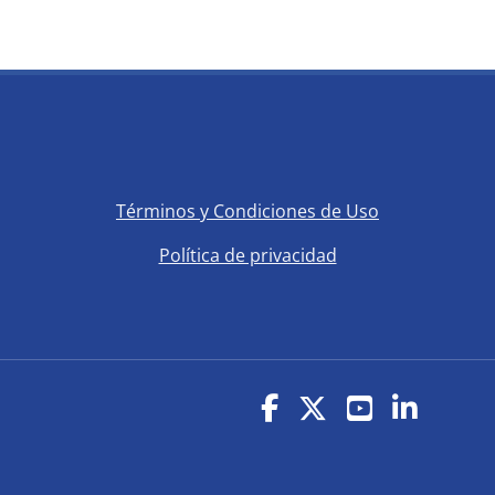
Salta Links de interés
Términos y Condiciones de Uso
Política de privacidad
(opens in new windo
(opens in new window)
(opens in n
(opens 