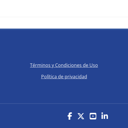
Salta Links de interés
Términos y Condiciones de Uso
Política de privacidad
(opens in new windo
(opens in new window)
(opens in n
(opens 