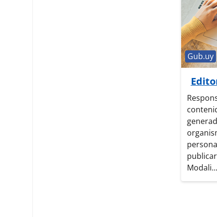
Categorí
Gub.uy
Edito
Respons
conteni
generad
organism
persona
publicar
Modali..