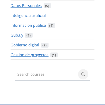
Datos Personales
 (5)
Inteligencia artificial
Información pública
 (4)
Gub.uy
 (1)
Gobierno digital
 (2)
Gestión de proyectos
 (1)
Search cou
Search courses