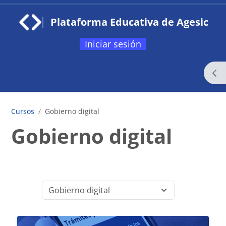
Saltar al contenido principal
Plataforma Educativa de Agesic
Iniciar sesión
Página Principal
Categorías
Mis Certificados
Abr
Contacto
Cursos
Gobierno digital
Gobierno digital
Submit
Categorías