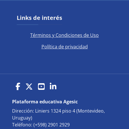
Bloques
Salta Links de interés
Links de interés
Términos y Condiciones de Uso
Política de privacidad
(opens in new window)
(opens in new window)
(opens in new window)
(opens in new window)
Plataforma educativa Agesic
Dirección: Liniers 1324 piso 4 (Montevideo,
Uruguay)
Teléfono: (+598) 2901 2929