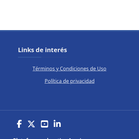
Bloques
Salta Links de interés
Links de interés
Términos y Condiciones de Uso
Política de privacidad
(opens in new window)
(opens in new window)
(opens in new window)
(opens in new window)