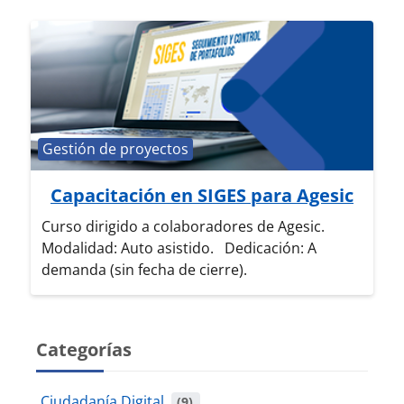
Categoría de cursos
Gestión de proyectos
Capacitación en SIGES para Agesic
Curso dirigido a colaboradores de Agesic.
Modalidad: Auto asistido. Dedicación: A
demanda (sin fecha de cierre).
Categorías
Ciudadanía Digital
 (9)