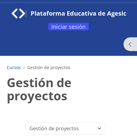
Saltar al contenido principal
Plataforma Educativa de Agesic
Iniciar sesión
Página Principal
Categorías
Mis Certificados
Abr
Contacto
Cursos
Gestión de proyectos
Gestión de
proyectos
Submit
Categorías