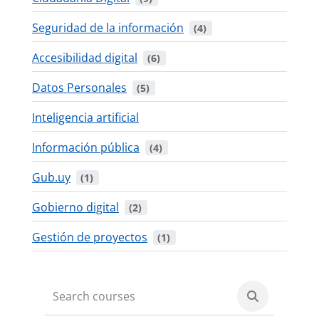
Seguridad de la información
 (4)
Accesibilidad digital
 (6)
Datos Personales
 (5)
Inteligencia artificial
Información pública
 (4)
Gub.uy
 (1)
Gobierno digital
 (2)
Gestión de proyectos
 (1)
Search cou
Search courses